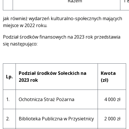
Razem
1 
jak również wydarzeń kulturalno-społecznych mających
miejsce w 2022 roku.
Podział środków finansowych na 2023 rok przedstawia
się następująco:
Podział środków Sołeckich na
Kwota
Lp.
2023 rok
(zł)
1.
Ochotnicza Straż Pożarna
4 000 zł
2.
Biblioteka Publiczna w Przysietnicy
2 000 zł