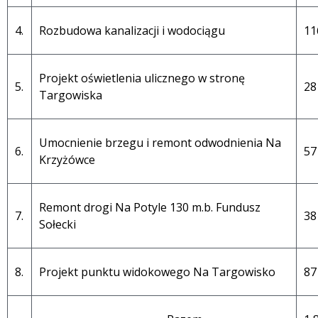
4.
Rozbudowa kanalizacji i wodociągu
11
Projekt oświetlenia ulicznego w stronę
5.
28
Targowiska
Umocnienie brzegu i remont odwodnienia Na
6.
57
Krzyżówce
Remont drogi Na Potyle 130 m.b. Fundusz
7.
38
Sołecki
8.
Projekt punktu widokowego Na Targowisko
87