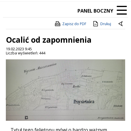
PANEL BOCZNY
Zapisz do PDF
Drukuj
Ocalić od zapomnienia
19.02.2023 9:45
Liczba wyświetleń: 444
Treść
Tytuł tego felietonu mówi o bardzo ważnym