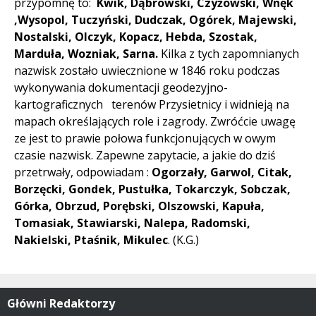
przypomnę to:
Kwik, Dąbrowski, Czyżowski, Wnęk
,Wysopol, Tuczyński, Dudczak, Ogórek, Majewski,
Nostalski, Olczyk, Kopacz, Hebda, Szostak,
Marduła, Wozniak, Sarna.
Kilka z tych zapomnianych
nazwisk zostało uwiecznione w 1846 roku podczas
wykonywania dokumentacji geodezyjno-
kartograficznych terenów Przysietnicy i widnieją na
mapach określających role i zagrody. Zwróćcie uwagę
ze jest to prawie połowa funkcjonujących w owym
czasie nazwisk. Zapewne zapytacie, a jakie do dziś
przetrwały, odpowiadam :
Ogorzały, Garwol, Citak,
Borzęcki, Gondek, Pustułka, Tokarczyk, Sobczak,
Górka, Obrzud, Porębski, Olszowski, Kapuła,
Tomasiak, Stawiarski, Nalepa, Radomski,
Nakielski, Ptaśnik, Mikulec
. (K.G.)
Główni Redaktorzy