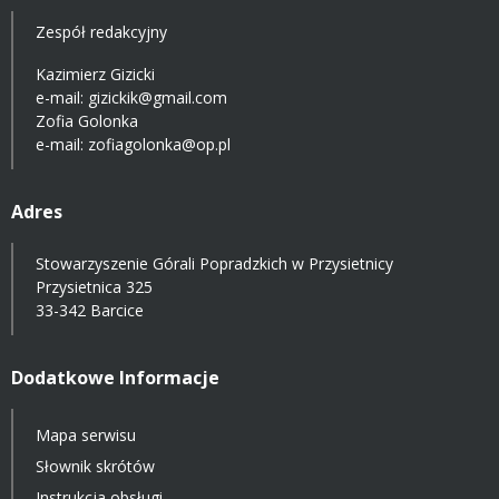
Zespół redakcyjny
Kazimierz Gizicki
e-mail:
gizickik@gmail.com
Zofia Golonka
e-mail:
zofiagolonka@op.pl
Adres
Stowarzyszenie Górali Popradzkich w Przysietnicy
Przysietnica 325
33-342 Barcice
Dodatkowe Informacje
Mapa serwisu
Słownik skrótów
Instrukcja obsługi