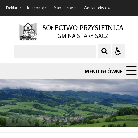
Deklaracja dostępności
Mapa serwisu
Wersja tekstowa
SOŁECTWO PRZYSIETNICA
GMINA STARY SĄCZ
Szukaj
MENU GŁÓWNE
❚❚
Poprzedni Element
Następny Element