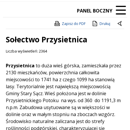
PANEL BOCZNY
Zapisz do PDF
Drukuj
Sołectwo Przysietnica
Liczba wyświetleń: 2364
Treść
Przysietnica
to duża wieś górska, zamieszkała przez
2130 mieszkańców, powierzchnia całkowita
miejscowości to 1741 ha z czego 1099 ha stanowią
lasy. Terytorialnie jest największą miejscowością
Gminy Stary Sącz. Wieś położona jest w dolinie
Przysietnickiego Potoku na wys. od 360 do 1191,3 m
n.p.m. Zabudowa usytuowane są w większości w
dolinie oraz w małym stopniu na zboczach wzgórz.
Środowisko naturalne zaliczana jest do strefy
roślinności podgórskiej, charakteryzującej się