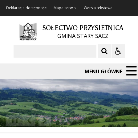
Deklaracja dostępności
Mapa serwisu
Wersja tekstowa
SOŁECTWO PRZYSIETNICA
GMINA STARY SĄCZ
Szukaj
MENU GŁÓWNE
❚❚
Poprzedni Element
Następny Element