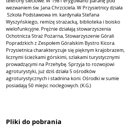
telefony sieciowe. W 1981 erygowano parafię pod
wezwaniem św. Jana Chrzciciela. W Przysietnicy działa
Szkoła Podstawowa im. kardynała Stefana
Wyszyńskiego, remizę strażacką, biblioteka i boisko
wielofunkcyjne. Prężnie działają stowarzyszenia
Ochotnicza Straż Pożarna, Stowarzyszenie Górali
Popradzkich z Zespołem Góralskim Bystro Kicora.
Przysietnica charakteryzuje się pięknym krajobrazem,
licznymi ścieżkami górskimi, szlakami turystycznymi
prowadzącymi na Przehybę. Sprzyja to rozwojowi
agroturystyki, już dziś działa 5 ośrodków
agroturystycznych i stadnina koni. Ośrodki w sumie
posiadają 50 miejsc noclegowych. (K.G.)
Pliki do pobrania