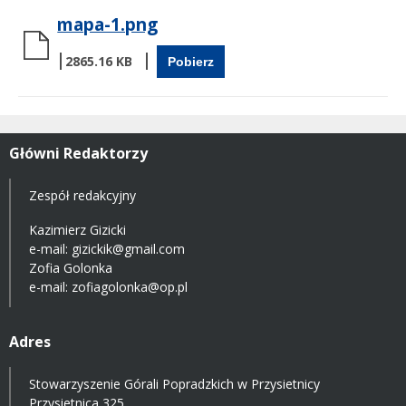
mapa-1.png
2865.16 KB
Pobierz
Główni Redaktorzy
Zespół redakcyjny
Kazimierz Gizicki
e-mail:
gizickik@gmail.com
Zofia Golonka
e-mail:
zofiagolonka@op.pl
Adres
Stowarzyszenie Górali Popradzkich w Przysietnicy
Przysietnica 325