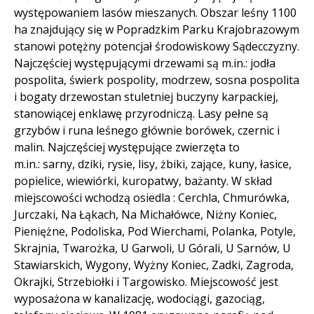
występowaniem lasów mieszanych. Obszar leśny 1100
ha znajdujący się w Popradzkim Parku Krajobrazowym
stanowi potężny potencjał środowiskowy Sądecczyzny.
Najczęściej występującymi drzewami są m.in.: jodła
pospolita, świerk pospolity, modrzew, sosna pospolita
i bogaty drzewostan stuletniej buczyny karpackiej,
stanowiącej enklawę przyrodniczą. Lasy pełne są
grzybów i runa leśnego głównie borówek, czernic i
malin. Najczęściej występujące zwierzęta to
m.in.: sarny, dziki, rysie, lisy, żbiki, zające, kuny, łasice,
popielice, wiewiórki, kuropatwy, bażanty. W skład
miejscowości wchodzą osiedla : Cerchla, Chmurówka,
Jurczaki, Na Łąkach, Na Michałówce, Niżny Koniec,
Pieniężne, Podoliska, Pod Wierchami, Polanka, Potyle,
Skrajnia, Twarożka, U Garwoli, U Górali, U Sarnów, U
Stawiarskich, Wygony, Wyżny Koniec, Zadki, Zagroda,
Okrajki, Strzebiołki i Targowisko. Miejscowość jest
wyposażona w kanalizację, wodociągi, gazociąg,