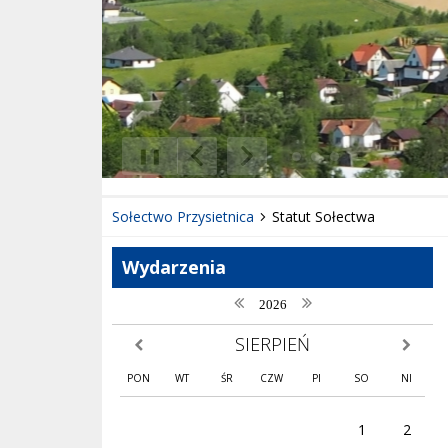
❚❚
Poprzedni Element
Następny Element
Sołectwo Przysietnica
Statut Sołectwa
Wydarzenia
poprzedni rok
następny rok
2026
SIERPIEŃ
poprzedni miesiąc
następny
PON
WT
ŚR
CZW
PI
SO
NI
1
2