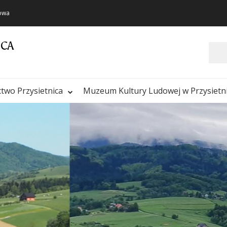
towa
ICA
Szukaj
ctwo Przysietnica
Muzeum Kultury Ludowej w Przysietn