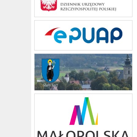
ePUAP
stary sacz
Małopolska