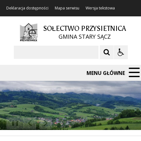
Deklaracja dostępności
Mapa serwisu
Wersja tekstowa
SOŁECTWO PRZYSIETNICA
GMINA STARY SĄCZ
Szukaj
MENU GŁÓWNE
❚❚
Poprzedni Element
Następny Element