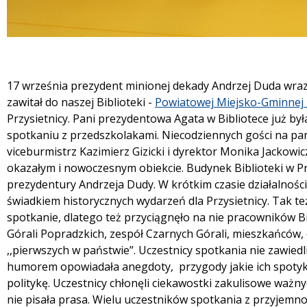
Treść
17 września prezydent minionej dekady Andrzej Duda wra
zawitał do naszej Biblioteki -
Powiatowej Miejsko-Gminnej B
Przysietnicy. Pani prezydentowa Agata w Bibliotece już b
spotkaniu z przedszkolakami. Niecodziennych gości na par
viceburmistrz Kazimierz Gizicki i dyrektor Monika Jackowi
okazałym i nowoczesnym obiekcie. Budynek Biblioteki w Pr
prezydentury Andrzeja Dudy. W krótkim czasie działalności 
świadkiem historycznych wydarzeń dla Przysietnicy. Tak też 
spotkanie, dlatego też przyciągnęło na nie pracowników Bi
Górali Popradzkich, zespół Czarnych Górali, mieszkańców
,,pierwszych w państwie”. Uczestnicy spotkania nie zawiedl
humorem opowiadała anegdoty, przygody jakie ich spotykały
politykę. Uczestnicy chłonęli ciekawostki zakulisowe waż
nie pisała prasa. Wielu uczestników spotkania z przyjemno