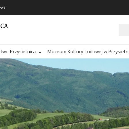
towa
ICA
Szukaj
ctwo Przysietnica
Muzeum Kultury Ludowej w Przysietn