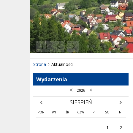
❚❚
Poprzedni Element
Następny Element
Strona
Aktualności
Wydarzenia
poprzedni rok
następny rok
2026
SIERPIEŃ
poprzedni miesiąc
następny
PON
WT
ŚR
CZW
PI
SO
NI
1
2