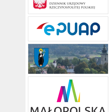
ePUAP
stary sacz
Małopolska