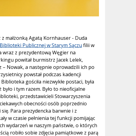
z z małżonką Agatą Kornhauser - Duda
iblioteki Publicznej w Starym Sączu
filii w
yła wraz z prezydentową Węgier na
kingu powitał burmistrz Jacek Lelek,
cz – Nowak, a następnie oprowadzili ich po
zysietnicy powstał podczas kadencji
Biblioteka gościła niezwykłe postaci, była
było i tym razem. Było to nieoficjalne
blioteki, przedstawicieli Stowarzyszenia
, ciekawych obecności osób poprzednio
i się. Para prezydencka barwnie i z
 w czasie pełnienia tej funkcji pomijając
nych wydarzeń w naszym państwie, o których
ścią robiło sobie zdjęcia pamiątkowe z parą