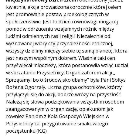
Treść
kwietnia, akcja prowadzona corocznie której celem
jest promowanie postaw proekologicznych w
społeczeństwie. Jest to dzień równowagi mogącej
pomóc w odrzuceniu wzajemnych różnic między
ludźmi odmiennych ras i religii. Niezależnie od
wyznawanej wiary czy przynależności etnicznej,
wszyscy dzielimy między siebie tę samą planetę, która
jest naszym wspólnym dobrem. Właśnie taki cen
przyświecał młodzieży, która postanowiła wziąć udział
w sprzątaniu Przysietnicy. Organizatorem akcji „
Sprzątamy, bo o środowisko dbamy” była Pani Sołtys
Bożena Ogorzały. Liczna grupa ochotników, którzy
przyłączyli się do akcji, dobrze wróży na przyszłość.
Należą się słowa podziękowania wszystkim osobom
zaangażowanym w organizację, opiekunom jak
również Paniom z Koła Gospodyń Wiejskich w
Przysietnicy za przygotowanie smakowitego
poczęstunku.(K.G)