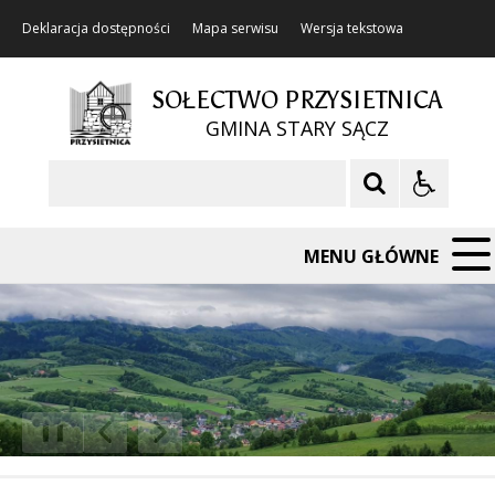
Deklaracja dostępności
Mapa serwisu
Wersja tekstowa
SOŁECTWO PRZYSIETNICA
GMINA STARY SĄCZ
Szukaj
MENU GŁÓWNE
❚❚
Poprzedni Element
Następny Element