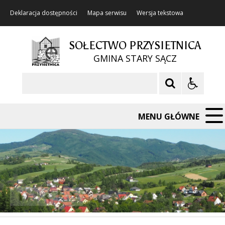
Deklaracja dostępności
Mapa serwisu
Wersja tekstowa
SOŁECTWO PRZYSIETNICA
GMINA STARY SĄCZ
Szukaj
MENU GŁÓWNE
❚❚
Poprzedni Element
Następny Element