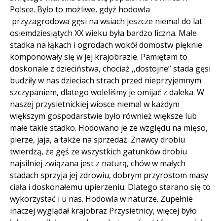
Polsce. Było to możliwe, gdyż hodowla
przyzagrodowa gęsi na wsiach jeszcze niemal do lat
osiemdziesiątych XX wieku była bardzo liczna. Małe
stadka na łąkach i ogrodach wokół domostw pięknie
komponowały się w jej krajobrazie. Pamiętam to
doskonale z dzieciństwa, chociaż ,,dostojne” stada gęsi
budziły w nas dzieciach strach przed nieprzyjemnym
szczypaniem, dlatego woleliśmy je omijać z daleka. W
naszej przysietnickiej wiosce niemal w każdym
większym gospodarstwie było również większe lub
małe takie stadko. Hodowano je ze względu na mięso,
pierze, jaja, a także na sprzedaż. Znawcy drobiu
twierdzą, że gęś ze wszystkich gatunków drobiu
najsilniej związana jest z naturą, chów w małych
stadach sprzyja jej zdrowiu, dobrym przyrostom masy
ciała i doskonałemu upierzeniu. Dlatego starano się to
wykorzystać i u nas. Hodowla w naturze. Zupełnie
inaczej wyglądał krajobraz Przysietnicy, więcej było