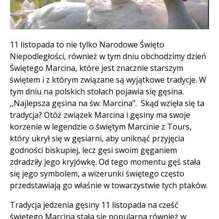
Treść
11 listopada to nie tylko Narodowe Święto
Niepodległości, również w tym dniu obchodzimy dzień
Świętego Marcina, które jest znacznie starszym
świętem i z którym związane są wyjątkowe tradycje. W
tym dniu na polskich stołach pojawia się gęsina.
,,Najlepsza gęsina na św. Marcina". Skąd wzięła się ta
tradycja? Otóż związek Marcina i gęsiny ma swoje
korzenie w legendzie o świętym Marcinie z Tours,
który ukrył się w gęsiarni, aby uniknąć przyjęcia
godności biskupiej, lecz gęsi swoim gęganiem
zdradziły jego kryjówkę. Od tego momentu gęś stała
się jego symbolem, a wizerunki świętego często
przedstawiają go właśnie w towarzystwie tych ptaków.
Tradycja jedzenia gęsiny 11 listopada na cześć
świętego Marcina stała się popularna również w