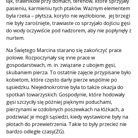
łąk, trawników przy domach, terenów, które sprzyjały
pasieniu, karmieniu tych ptaków. Ważnym elementem
była rzeka – płytsza, koryto nie wyżłobione, jej brzegi
nie były zarośnięte, trawiaste co sprzyjało dojściu gęsi
do wody oczywiście pod nadzorem, aby nie popłynęły z
nurtem.
Na Świętego Marcina starano się zakończyć prace
polowe. Rozpoczynały się inne prace w
gospodarstwach, m. in. związane z ubojem gęsi,
skubaniem pierza. To ostatnie zajęcie przypisane było
kobietom, które często darły pierze wspólnie po
sąsiedzku. Niejednokrotnie była to także okazja do
spotkań towarzyskich. Gospodynie, które hodowały
gęsi szczyciły się później pięknymi poduchami,
pierzynami w ozdobnych poszewkach na łóżkach, a
podziwiać je mogli sąsiedzi, kiedy wystawione były na
płotach do przewietrzenia. Takie to były przecież nie
bardzo odległe czasy(ZG).