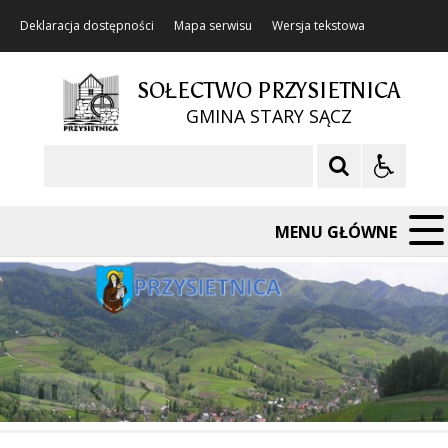
Deklaracja dostępności
Mapa serwisu
Wersja tekstowa
SOŁECTWO PRZYSIETNICA
GMINA STARY SĄCZ
Szukaj
MENU GŁÓWNE
❚❚
Poprzedni Element
Następny Element