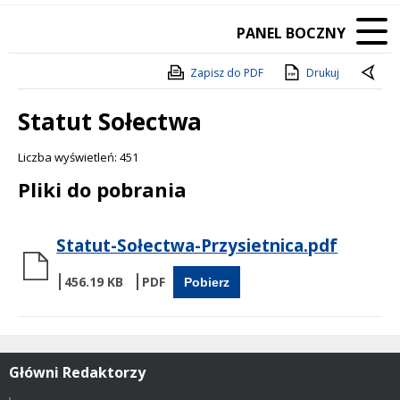
PANEL BOCZNY
Zapisz do PDF
Drukuj
Statut Sołectwa
Liczba wyświetleń: 451
Treść
Pliki do pobrania
Statut-Sołectwa-Przysietnica.pdf
456.19 KB
Pobierz
Główni Redaktorzy