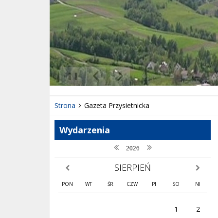
❚❚
Poprzedni Element
Następny Element
Strona
Gazeta Przysietnicka
Wydarzenia
poprzedni rok
następny rok
2026
SIERPIEŃ
poprzedni miesiąc
następny
PON
WT
ŚR
CZW
PI
SO
NI
1
2