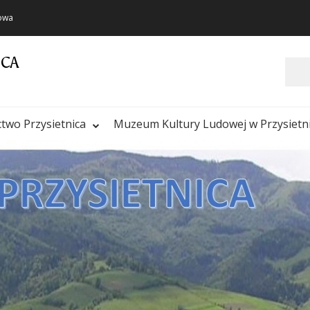
towa
ICA
Szukaj
ctwo Przysietnica
Muzeum Kultury Ludowej w Przysietn