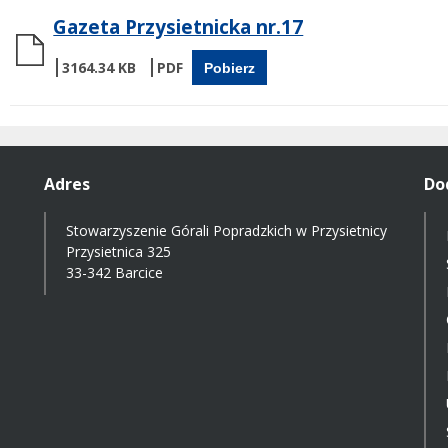
Gazeta Przysietnicka nr.17
3164.34 KB
Pobierz
Adres
Do
Stowarzyszenie Górali Popradzkich w Przysietnicy
Przysietnica 325
33-342 Barcice