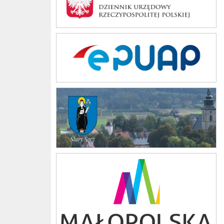
ePUAP
stary sacz
Małopolska