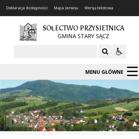
Deklaracja dostępności
Mapa serwisu
Wersja tekstowa
SOŁECTWO PRZYSIETNICA
GMINA STARY SĄCZ
Szukaj
MENU GŁÓWNE
❚❚
Poprzedni Element
Następny Element