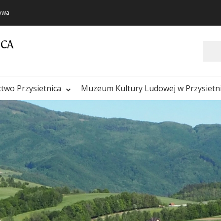
towa
ICA
Szukaj
ctwo Przysietnica
Muzeum Kultury Ludowej w Przysietn