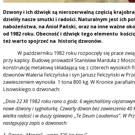
Treść
Dzwony i ich dźwięk są nierozerwalną częścią krajobra
dzieliły nasze smutki i radości. Naturalnym jest ich p
nabożeństwa, na Anioł Pański, oraz na inne ważne okol
od 1982 roku. Obecność i dźwięk tego elementu kościoł
też warto spojrzeć na historię dzwonów.
W październiku 1982 roku rozpoczęły się prace związ
przy kaplicy. Budowę prowadził Stanisław Marduła z Mosz
konstrukcję metalową składającą się z czterech wysokich
dzwonów Waleria Felczyńska i syn Janusz Felczyński w Pr
zawieszeniem wynosiła 1 tona 800 kg. W Kronice parafialne
Lisowskiego o dzwonach:
,,
Dnia 22 XII 1982 roku rano o godz. 6 wyjechaliśmy ciężarow
nowe dzwony i sygnaturkę. Czwarty dzwon bez zawieszenia 40 kg
wielka radość i w duszy śpiewano ,,Te Deum Laudamus”. W Prz
następujący zapis o dzwonach: