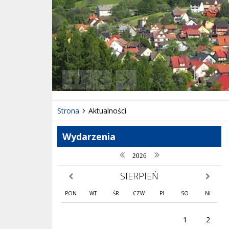
❚❚
Poprzedni Element
Następny Element
Strona
Aktualności
Wydarzenia
poprzedni rok
następny rok
2026
SIERPIEŃ
poprzedni miesiąc
następny
PON
WT
ŚR
CZW
PI
SO
NI
1
2