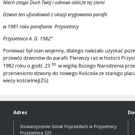
Niech zstąpi Duch Twój i odnowi oblicze tej ziemi
Dzwon ten ufundowali z okazji erygowania parafii
w 1981 roku parafianie Przysietnicy
Przysietnica A. D. 1982”
Ponieważ był stan wojenny, dlatego należało uzyskać poz
przewóz dzwonów do parafii. Pierwszy raz w historii Przys
30
1982 roku o godz. 23
w wigilię Bożego Narodzenia prze
przeniesiono dzwony do nowego Kościoła ze starego placu
wieży kościelnej(ZG).
Adres
Do
Stowarzyszenie Górali Popradzkich w Przysietnicy
Przysietnica 325