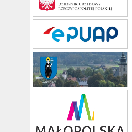
ePUAP
stary sacz
Małopolska