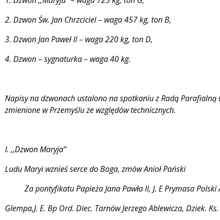
1. Dzwon ,,Maryja” – waga 725 kg, ton G,
2. Dzwon Św. Jan Chrzciciel – waga 457 kg, ton B,
3. Dzwon Jan Paweł II – waga 220 kg, ton D,
4. Dzwon – sygnaturka – waga 40 kg.
Napisy na dzwonach ustalono na spotkaniu z Radą Parafialną w 
zmienione w Przemyślu ze względów technicznych.
I. ,,Dzwon Maryja”
Ludu Maryi wznieś serce do Boga, zmów Anioł Pański
Za pontyfikatu Papieża Jana Pawła II, J. E Prymasa Polski A
Glempa,J. E. Bp Ord. Diec. Tarnów Jerzego Ablewicza, Dziek. Ks