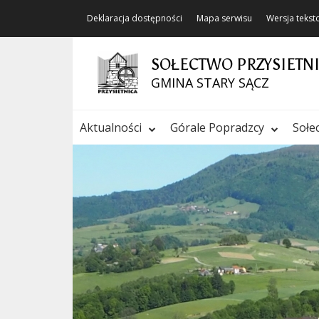
Deklaracja dostępności
Mapa serwisu
Wersja teks
SOŁECTWO PRZYSIETN
GMINA STARY SĄCZ
Aktualności
Górale Popradzcy
Sołe