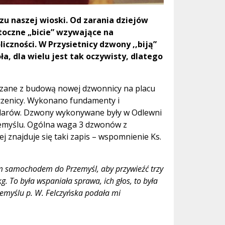
zu naszej wioski. Od zarania dziejów
otoczne „bicie” wzywające na
iczności. W Przysietnicy dzwony ,,biją”
a, dla wielu jest tak oczywisty, dlatego
ane z budową nowej dzwonnicy na placu
czenicy. Wykonano fundamenty i
 filarów. Dzwony wykonywane były w Odlewni
zemyślu. Ogólna waga 3 dzwonów z
j znajduje się taki zapis – wspomnienie Ks.
ym samochodem do Przemyśl, aby przywieźć trzy
. To była wspaniała sprawa, ich głos, to była
emyślu p. W. Felczyńska podała mi