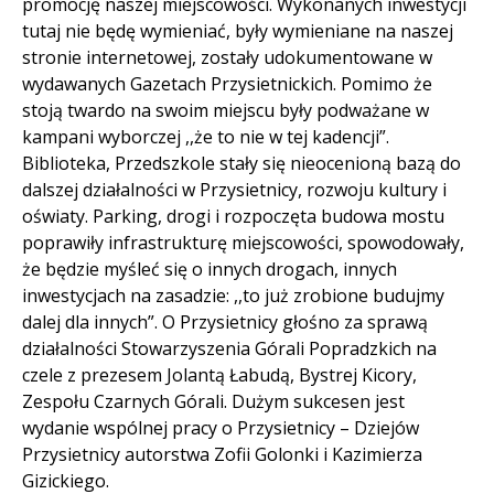
promocję naszej miejscowości. Wykonanych inwestycji
tutaj nie będę wymieniać, były wymieniane na naszej
stronie internetowej, zostały udokumentowane w
wydawanych Gazetach Przysietnickich. Pomimo że
stoją twardo na swoim miejscu były podważane w
kampani wyborczej ,,że to nie w tej kadencji”.
Biblioteka, Przedszkole stały się nieocenioną bazą do
dalszej działalności w Przysietnicy, rozwoju kultury i
oświaty. Parking, drogi i rozpoczęta budowa mostu
poprawiły infrastrukturę miejscowości, spowodowały,
że będzie myśleć się o innych drogach, innych
inwestycjach na zasadzie: ,,to już zrobione budujmy
dalej dla innych”. O Przysietnicy głośno za sprawą
działalności Stowarzyszenia Górali Popradzkich na
czele z prezesem Jolantą Łabudą, Bystrej Kicory,
Zespołu Czarnych Górali. Dużym sukcesen jest
wydanie wspólnej pracy o Przysietnicy – Dziejów
Przysietnicy autorstwa Zofii Golonki i Kazimierza
Gizickiego.