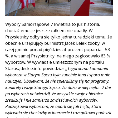
Treść
Wybory Samorządowe 7 kwietnia to już historia,
chociaż emocje jeszcze całkiem nie opadły. W
Przysietnicy odbyła się tylko jedna tura dzięki temu, że
obecnie urzędujący burmistrz Jacek Lelek zdobył w
całej gminie ponad pięćdziesiąt procent poparcia - 53
%, a w samej Przysietnicy na niego zagłosowało 63 %
wyborców. W wywiadzie umieszczonym na portalu
Starosądeckie.info powiedział:
,,
Tegoroczna kampania
wyborcza w Starym Sączu była zupełnie inna i sporo mnie
nauczyła. Ubolewam, że nie spieraliśmy się na programy,
konkrety i wizje Starego Sącza. Za dużo w niej hejtu.
2 dni
po wyborach potwierdził, że wszystkie swoje obietnice
zrealizuje i nie zamierza zawieść swoich wyborców.
Podziękował wyborcom, że oparli się fali hejtu, która
wylewała się chociażby w Internecie i rozsądkowo podeszli