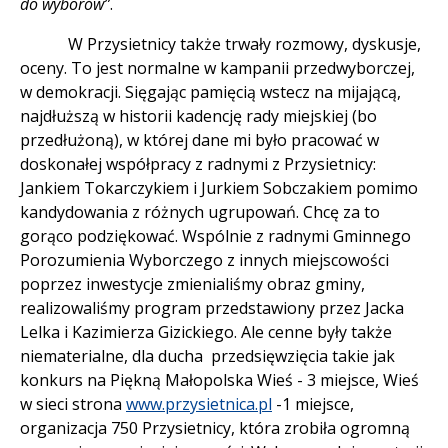
do wyborów
”
.
W Przysietnicy także trwały rozmowy, dyskusje,
oceny. To jest normalne w kampanii przedwyborczej,
w demokracji. Sięgając pamięcią wstecz na mijającą,
najdłuższą w historii kadencję rady miejskiej (bo
przedłużoną), w której dane mi było pracować w
doskonałej współpracy z radnymi z Przysietnicy:
Jankiem Tokarczykiem i Jurkiem Sobczakiem pomimo
kandydowania z różnych ugrupowań. Chcę za to
gorąco podziękować. Wspólnie z radnymi Gminnego
Porozumienia Wyborczego z innych miejscowości
poprzez inwestycje zmienialiśmy obraz gminy,
realizowaliśmy program przedstawiony przez Jacka
Lelka i Kazimierza Gizickiego. Ale cenne były także
niematerialne, dla ducha przedsięwzięcia takie jak
konkurs na Piękną Małopolska Wieś - 3 miejsce, Wieś
w sieci strona
www.przysietnica.pl
-1 miejsce,
organizacja 750 Przysietnicy, która zrobiła ogromną