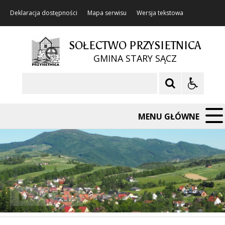
Deklaracja dostępności
Mapa serwisu
Wersja tekstowa
SOŁECTWO PRZYSIETNICA
GMINA STARY SĄCZ
Szukaj
MENU GŁÓWNE
❚❚
Poprzedni Element
Następny Element