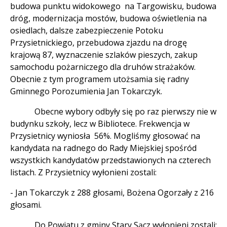
budowa punktu widokowego na Targowisku, budowa
dróg, modernizacja mostów, budowa oświetlenia na
osiedlach, dalsze zabezpieczenie Potoku
Przysietnickiego, przebudowa zjazdu na drogę
krajową 87, wyznaczenie szlaków pieszych, zakup
samochodu pożarniczego dla druhów strażaków.
Obecnie z tym programem utożsamia się radny
Gminnego Porozumienia Jan Tokarczyk.
Obecne wybory odbyły się po raz pierwszy nie w
budynku szkoły, lecz w Bibliotece. Frekwencja w
Przysietnicy wyniosła 56%. Mogliśmy głosować na
kandydata na radnego do Rady Miejskiej spośród
wszystkich kandydatów przedstawionych na czterech
listach. Z Przysietnicy wyłonieni zostali:
- Jan Tokarczyk z 288 głosami, Bożena Ogorzały z 216
głosami.
Do Powiatu z gminy Stary Sącz wyłonieni zostali: