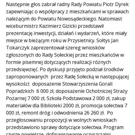
Następnie głos zabrał radny Rady Powiatu Piotr Dyrek
zapewniając o współpracy z mieszkańcami w sprawach
należącym do Powiatu Nowosądeckiego. Natomiast
wiceburmistrz Kazimierz Gizicki przedstawił
prezentację inwestycji, działań i wydarzeń, które miały
miejsce w bieżącym roku w Przysietnicy. Sołtys Jan
Tokarczyk zaprezentował szereg wniosków
zgłoszonych do Rady Sołeckiej przez mieszkańców w
formie pisemnej dotyczących realizacji różnych
przedsięwzięć. Po dyskusji przyjęto podział środków
zaproponowanych przez Radę Sołecką w następującej
wysokości: doposażenie Stowarzyszenia Gorali
Popradzkich 6 000 zł, doposażenie Ochotniczej Straży
Pożarnej 7 000 zł, Szkoła Podstawowa 2 000 zł, zakup
materiałów dla Biblioteki 2000 zł, promocja sołectwa 7
000 zł, remont dróg i odwodnienia 26 260 zł. Po
przegłosowaniu propozycji w wolnych wnioskach
przedstawiono sprawy dotyczące sołectwa. Program
czyste powietrze, dofinansowanie oczyszczalni