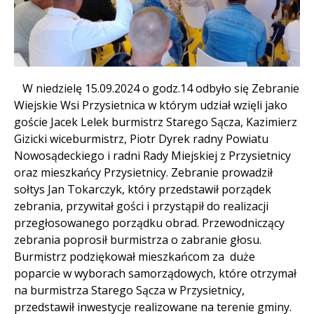
Treść
W niedzielę 15.09.2024 o godz.14 odbyło się Zebranie
Wiejskie Wsi Przysietnica w którym udział wzięli jako
goście Jacek Lelek burmistrz Starego Sącza, Kazimierz
Gizicki wiceburmistrz, Piotr Dyrek radny Powiatu
Nowosądeckiego i radni Rady Miejskiej z Przysietnicy
oraz mieszkańcy Przysietnicy. Zebranie prowadził
sołtys Jan Tokarczyk, który przedstawił porządek
zebrania, przywitał gości i przystąpił do realizacji
przegłosowanego porządku obrad. Przewodniczący
zebrania poprosił burmistrza o zabranie głosu.
Burmistrz podziękował mieszkańcom za duże
poparcie w wyborach samorządowych, które otrzymał
na burmistrza Starego Sącza w Przysietnicy,
przedstawił inwestycje realizowane na terenie gminy.