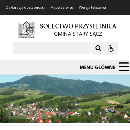
Deklaracja dostępności
Mapa serwisu
Wersja tekstowa
SOŁECTWO PRZYSIETNICA
GMINA STARY SĄCZ
Szukaj
MENU GŁÓWNE
❚❚
Poprzedni Element
Następny Element