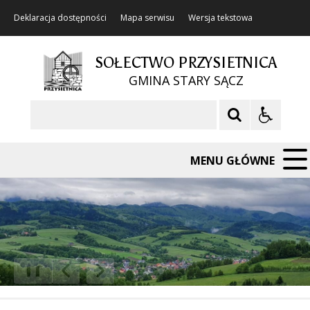
Deklaracja dostępności
Mapa serwisu
Wersja tekstowa
SOŁECTWO PRZYSIETNICA
GMINA STARY SĄCZ
Szukaj
MENU GŁÓWNE
❚❚
Poprzedni Element
Następny Element