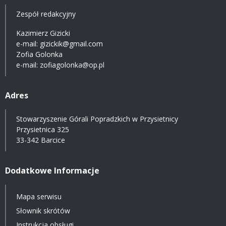
Zespół redakcyjny
Kazimierz Gizicki
e-mail:
gizickik@gmail.com
Zofia Golonka
e-mail:
zofiagolonka@op.pl
Adres
Stowarzyszenie Górali Popradzkich w Przysietnicy
Przysietnica 325
33-342 Barcice
Dodatkowe Informacje
Mapa serwisu
Słownik skrótów
Instrukcja obsługi