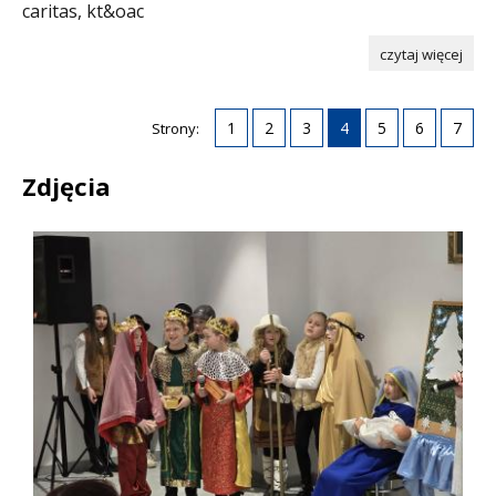
caritas, kt&oac
czytaj więcej
1
2
3
4
5
6
7
Strony:
Zdjęcia