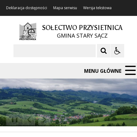
Deklaracja dostępności
Mapa serwisu
Wersja tekstowa
SOŁECTWO PRZYSIETNICA
GMINA STARY SĄCZ
Szukaj
MENU GŁÓWNE
❚❚
Poprzedni Element
Następny Element