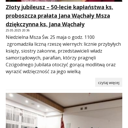
Złoty jubileusz – 50-lecie kapłaństwa ks.
proboszcza prałata Jana Wąchały Msza
dziękczynna ks. Jana Wąchały
25.05.2025 20:36
Niedzielna Msza Św. 25 maja o godz. 1100
zgromadziła liczną rzeszę wiernych: licznie przybyłych
księży, siostry zakonne, przedstawicieli władz
samorządowych, parafian, którzy pragnęli
Czcigodnego Jubilata otoczyć gorącą modlitwą oraz
wyrazić wdzięczność za jego wielką
czytaj więcej