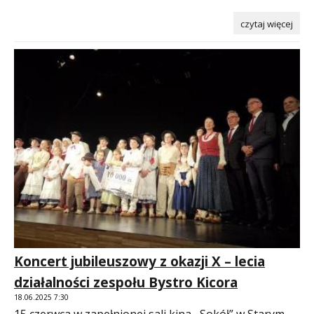
czytaj więcej
Koncert jubileuszowy z okazji X – lecia
działalności zespołu Bystro Kicora
18.06.2025 7:30
15 czerwca w zapełnionej sali kina ,,Sokół” w Starym